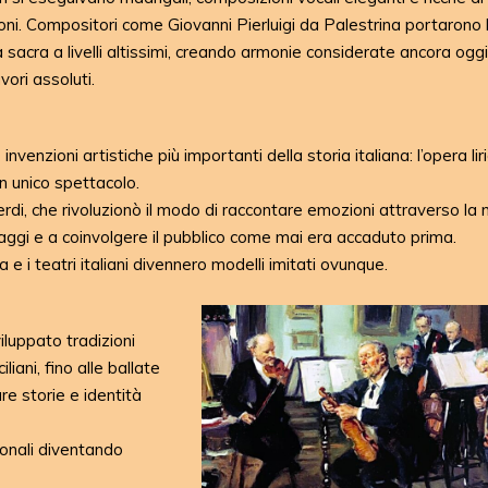
ni. Compositori come Giovanni Pierluigi da Palestrina portarono 
 sacra a livelli altissimi, creando armonie considerate ancora oggi
vori assoluti.
venzioni artistiche più importanti della storia italiana: l’opera liri
un unico spettacolo.
rdi, che rivoluzionò il modo di raccontare emozioni attraverso la 
aggi e a coinvolgere il pubblico come mai era accaduto prima.
a e i teatri italiani divennero modelli imitati ovunque.
iluppato tradizioni
iani, fino alle ballate
e storie e identità
ionali diventando