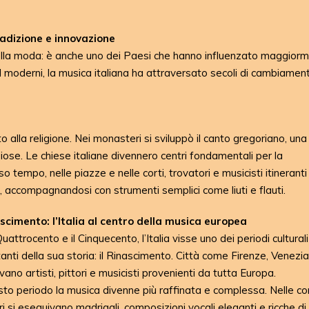
radizione e innovazione
 e della moda: è anche uno dei Paesi che hanno influenzato maggior
al moderni, la musica italiana ha attraversato secoli di cambiamen
 alla religione. Nei monasteri si sviluppò il canto gregoriano, un
giose. Le chiese italiane divennero centri fondamentali per la
 tempo, nelle piazze e nelle corti, trovatori e musicisti itineranti
, accompagnandosi con strumenti semplici come liuti e flauti.
ascimento: l’Italia al centro della musica europea
Quattrocento e il Cinquecento, l’Italia visse uno dei periodi culturali
anti della sua storia: il Rinascimento. Città come Firenze, Venez
vano artisti, pittori e musicisti provenienti da tutta Europa.
sto periodo la musica divenne più raffinata e complessa. Nelle cor
ari si eseguivano madrigali, composizioni vocali eleganti e ricche di