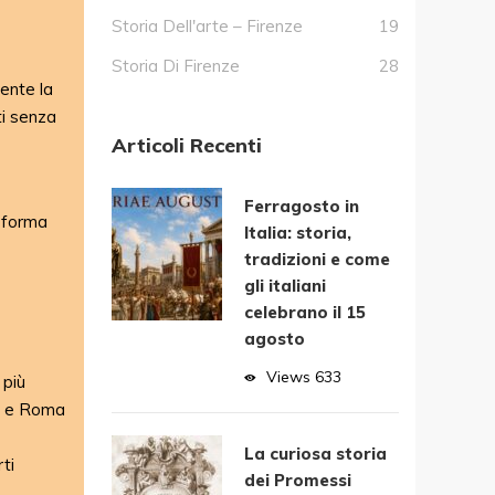
Storia Dell'arte – Firenze
19
Storia Di Firenze
28
mente la
ti senza
Articoli Recenti
Ferragosto in
a forma
Italia: storia,
tradizioni e come
gli italiani
celebrano il 15
agosto
Views
633
 più
ia e Roma
La curiosa storia
ti
dei Promessi