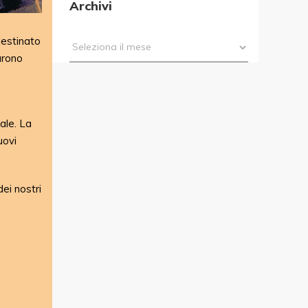
Archivi
 destinato
arono
ale. La
uovi
dei nostri