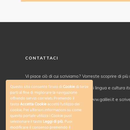
CONTATTACI
Vi piace ciò di cui scriviamo? Vorreste scoprire di più 
Questo sito consente l'invio di
Cookie
di terze
servizi offerti dal nostro Istituto di lingua e cultura i
parti al fine di migliorare la navigazione
offrendo servizi correlati. Premendo il
Date un’occhiata al nostro sito www.galilei.it e scriv
tasto
Accetta Cookie
accetti l'utilizzo dei
cookie. Per ulteriori informazioni su come
info@galilei.it
questo portale utilizza i Cookie puoi
selezionare il tasto
Leggi di più
. Puoi
modificare il consenso premendo il