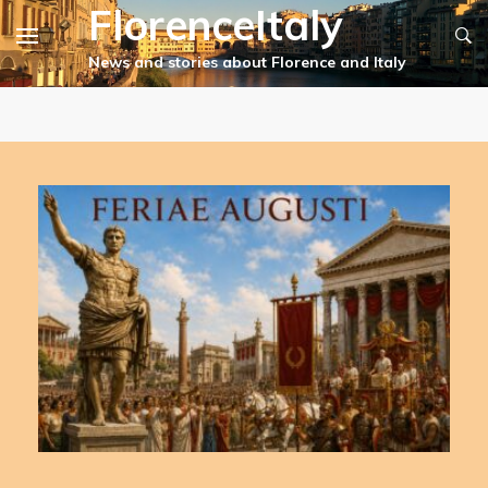
FlorenceItaly