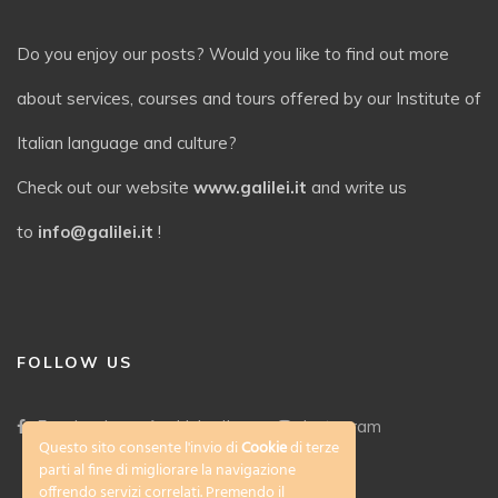
Do you enjoy our posts? Would you like to find out more
about services, courses and tours offered by our Institute of
Italian language and culture?
Check out our website
www.galilei.it
and write us
to
info@galilei.it
!
FOLLOW US
Facebook
LinkedIn
Instagram
Questo sito consente l'invio di
Cookie
di terze
parti al fine di migliorare la navigazione
offrendo servizi correlati. Premendo il