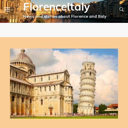
FlorenceItaly