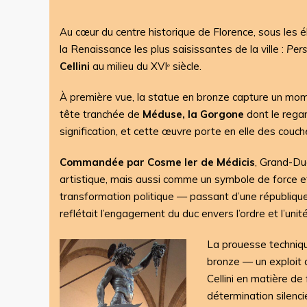
Au cœur du centre historique de Florence, sous les é
la Renaissance les plus saisissantes de la ville :
Pers
Cellini
au milieu du XVIᵉ siècle.
À première vue, la statue en bronze capture un mom
tête tranchée de
Méduse, la Gorgone
dont le regar
signification, et cette œuvre porte en elle des couche
Commandée par Cosme Ier de Médicis
, Grand-Du
artistique, mais aussi comme un symbole de force et
transformation politique — passant d’une républiqu
reflétait l’engagement du duc envers l’ordre et l’unité
La prouesse techniqu
bronze — un exploit 
Cellini en matière de
détermination silenci