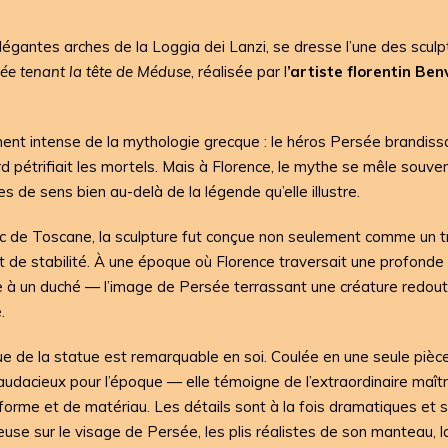
légantes arches de la Loggia dei Lanzi, se dresse l’une des scul
ée tenant la tête de Méduse
, réalisée par l
’artiste florentin Be
ent intense de la mythologie grecque : le héros Persée brandissa
d pétrifiait les mortels. Mais à Florence, le mythe se mêle souven
s de sens bien au-delà de la légende qu’elle illustre.
c de Toscane, la sculpture fut conçue non seulement comme un 
 de stabilité. À une époque où Florence traversait une profonde
e à un duché — l’image de Persée terrassant une créature redou
.
e de la statue est remarquable en soi. Coulée en une seule pièc
audacieux pour l’époque — elle témoigne de l’extraordinaire maît
 forme et de matériau. Les détails sont à la fois dramatiques et sub
euse sur le visage de Persée, les plis réalistes de son manteau, 