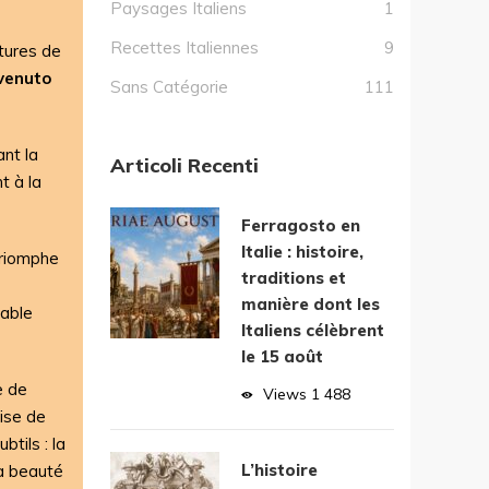
Paysages Italiens
1
Recettes Italiennes
9
ptures de
nvenuto
Sans Catégorie
111
nt la
Articoli Recenti
t à la
Ferragosto en
Italie : histoire,
triomphe
traditions et
manière dont les
table
Italiens célèbrent
le 15 août
e de
Views
1 488
rise de
tils : la
L’histoire
la beauté