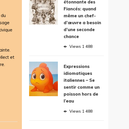
étonnante des
Fiancés: quand
 du
même un chef-
d’œuvre a besoin
ssage
d’une seconde
civique
chance
Views
1 488
ainte.
llect et
re.
Expressions
idiomatiques
italiennes – Se
sentir comme un
poisson hors de
l’eau
Views
1 488