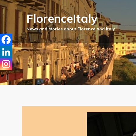
FlorenceItaly