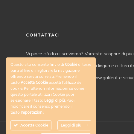
CONTATTACI
Vi piace ciò di cui scriviamo? Vorreste scoprire di più 
Questo sito consente l'invio di
Cookie
di terze
servizi offerti dal nostro Istituto di lingua e cultura i
parti al fine di migliorare la navigazione
offrendo servizi correlati. Premendo il
Date un’occhiata al nostro sito www.galilei.it e scriv
tasto
Accetta Cookie
accetti l'utilizzo dei
cookie. Per ulteriori informazioni su come
info@galilei.it
questo portale utilizza i Cookie puoi
selezionare il tasto
Leggi di più
. Puoi
modificare il consenso premendo il
tasto
Impostazioni
.
Accetta Cookie
Leggi di più