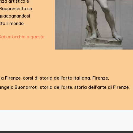
nza artistica e
. Rappresenta un
 guadagnandosi
to il mondo.
Dai un’occhio a questa
e a Firenze
corsi di storia dell'arte italiana
Firenze
,
,
,
angelo Buonarroti
storia dell'arte
storia dell'arte di Firenze
,
,
,