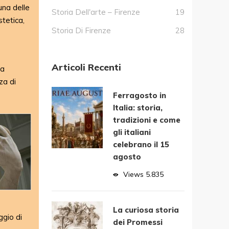
una delle
Storia Dell'arte – Firenze
19
stetica,
Storia Di Firenze
28
Articoli Recenti
da
za di
Ferragosto in
Italia: storia,
tradizioni e come
gli italiani
celebrano il 15
agosto
Views
5.835
La curiosa storia
ggio di
dei Promessi