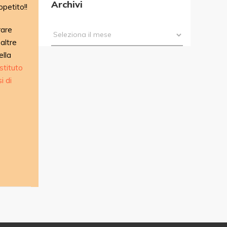
Archivi
ppetito!!
rare
altre
ella
Istituto
i di