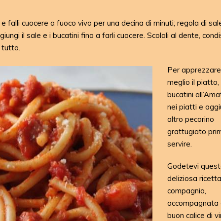
e falli cuocere a fuoco vivo per una decina di minuti; regola di sa
ngi il sale e i bucatini fino a farli cuocere. Scolali al dente, condis
 tutto.
Per apprezzare
meglio il piatto,
bucatini all’Ama
nei piatti e agg
altro pecorino
grattugiato pri
servire.
Godetevi ques
deliziosa ricetta
compagnia,
accompagnata 
buon calice di v