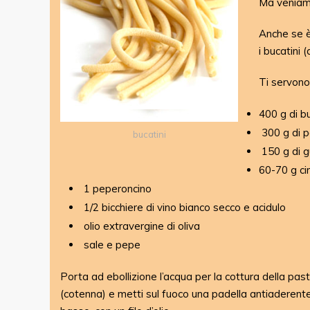
Ma veniamo
Anche se è 
i bucatini 
Ti servono
400 g di b
300 g di p
bucatini
150 g di g
60-70 g ci
1 peperoncino
1/2 bicchiere di vino bianco secco e acidulo
olio extravergine di oliva
sale e pepe
Porta ad ebollizione l’acqua per la cottura della past
(cotenna) e metti sul fuoco una padella antiaderente 