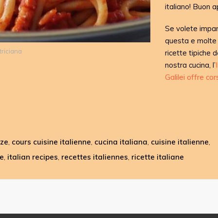
italiano! Buon a
Se volete impa
questa e molte 
triciana
ricette tipiche d
nostra cucina, l’
Galilei offre cors
nze
cours cuisine italienne
cucina italiana
cuisine italienne
,
,
,
,
ce
italian recipes
recettes italiennes
ricette italiane
,
,
,