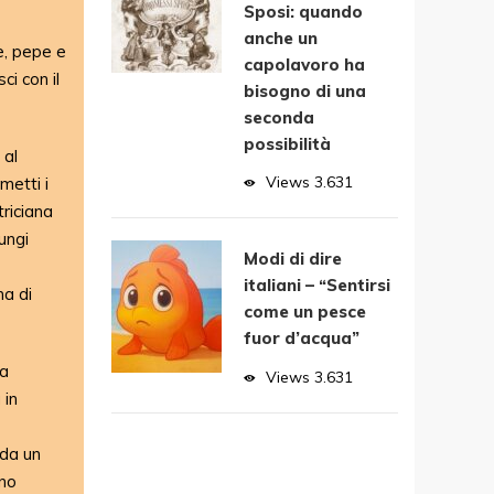
Sposi: quando
anche un
le, pepe e
capolavoro ha
ci con il
bisogno di una
seconda
possibilità
 al
Views
3.631
 metti i
triciana
iungi
Modi di dire
italiani – “Sentirsi
ma di
come un pesce
fuor d’acqua”
ta
Views
3.631
 in
da un
ino