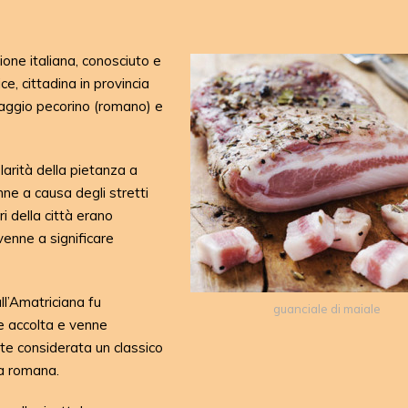
ione italiana, conosciuto e
e, cittadina in provincia
ormaggio pecorino (romano) e
larità della pietanza a
e a causa degli stretti
i della città erano
 venne a significare
ll’Amatriciana fu
guanciale di maiale
 accolta e venne
e considerata un classico
na romana.