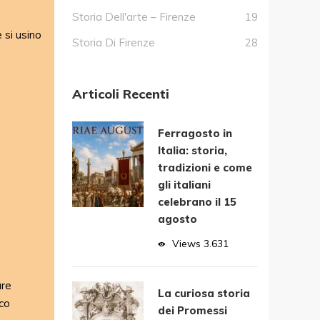
Storia Dell'arte – Firenze
19
 si usino
Storia Di Firenze
28
Articoli Recenti
Ferragosto in
Italia: storia,
tradizioni e come
gli italiani
celebrano il 15
agosto
Views
3.631
ure
La curiosa storia
oco
dei Promessi