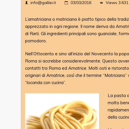
Views
3.631
info@galilei.it
03/03/2016
L’amatriciana o matriciana è piatto tipico della tradiz
apprezzato in ogni regione. Il nome deriva da Amatric
di Rieti. Gli ingredienti principali sono guanciale, f
pomodoro.
Nell’Ottocento e sino all’inizio del Novecento la popo
Roma si accrebbe considerevolmente. Questo avvenn
contatti tra Roma ed Amatrice. Molti osti e ristorator
originari di Amatrice, così che il termine “Matriciano”
“locanda con cucina”.
La pasta a
molto bene
rapidament
della cuci