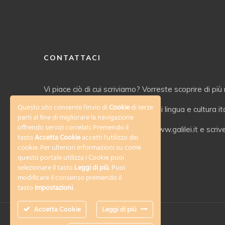
CONTATTACI
Vi piace ciò di cui scriviamo? Vorreste scoprire di più 
Questo sito consente l'invio di
Cookie
di terze
servizi offerti dal nostro Istituto di lingua e cultura i
parti al fine di migliorare la navigazione
offrendo servizi correlati. Premendo il
Date un’occhiata al nostro sito www.galilei.it e scriv
tasto
Accetta Cookie
accetti l'utilizzo dei
cookie. Per ulteriori informazioni su come
info@galilei.it
questo portale utilizza i Cookie puoi
selezionare il tasto
Leggi di più
. Puoi
modificare il consenso premendo il
tasto
Impostazioni
.
Accetta Cookie
Leggi di più