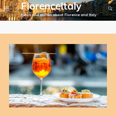
FlorenceItaly