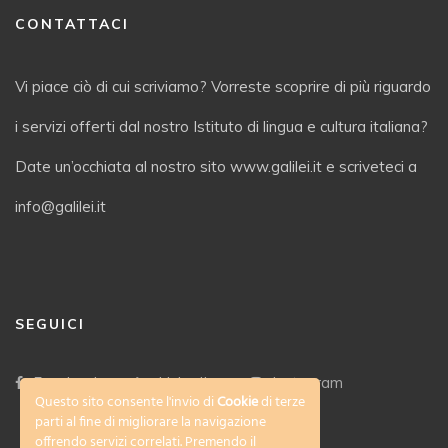
CONTATTACI
Vi piace ciò di cui scriviamo? Vorreste scoprire di più riguardo
i servizi offerti dal nostro Istituto di lingua e cultura italiana?
Date un’occhiata al nostro sito www.galilei.it e scriveteci a
info@galilei.it
SEGUICI
Facebook
LinkedIn
Instagram
Questo sito consente l'invio di
Cookie
di terze
parti al fine di migliorare la navigazione
offrendo servizi correlati. Premendo il