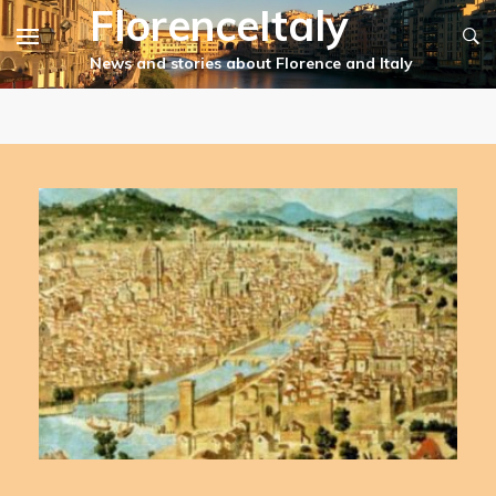
FlorenceItaly