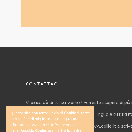
CONTATTACI
Vi piace ciò di cui scriviamo? Vorreste scoprire di più 
Questo sito consente l'invio di
Cookie
di terze
servizi offerti dal nostro Istituto di lingua e cultura i
parti al fine di migliorare la navigazione
offrendo servizi correlati. Premendo il
Date un’occhiata al nostro sito www.galilei.it e scriv
tasto
Accetta Cookie
accetti l'utilizzo dei