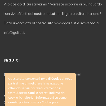
Vi piace ciò di cui scriviamo? Vorreste scoprire di più riguardo
i servizi offerti dal nostro Istituto di lingua e cultura italiana?
Date un’occhiata al nostro sito www.galilei.it e scriveteci a
info@galilei.it
SEGUICI
Facebook
LinkedIn
Instagram
Questo sito consente l'invio di
Cookie
di terze
parti al fine di migliorare la navigazione
offrendo servizi correlati. Premendo il
tasto
Accetta Cookie
accetti l'utilizzo dei
Privacy Policy
cookie. Per ulteriori informazioni su come
questo portale utilizza i Cookie puoi
Cookies policy