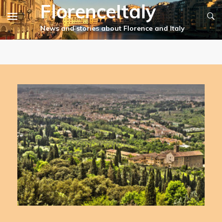
FlorenceItaly