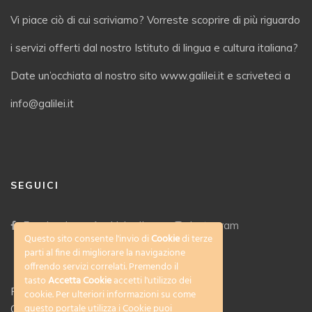
Vi piace ciò di cui scriviamo? Vorreste scoprire di più riguardo
i servizi offerti dal nostro Istituto di lingua e cultura italiana?
Date un’occhiata al nostro sito www.galilei.it e scriveteci a
info@galilei.it
SEGUICI
Facebook
LinkedIn
Instagram
Questo sito consente l'invio di
Cookie
di terze
parti al fine di migliorare la navigazione
offrendo servizi correlati. Premendo il
tasto
Accetta Cookie
accetti l'utilizzo dei
Privacy Policy
cookie. Per ulteriori informazioni su come
questo portale utilizza i Cookie puoi
Cookies policy