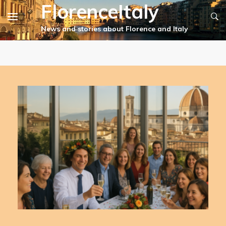
FlorenceItaly