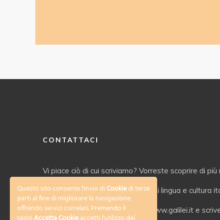
CONTATTACI
Vi piace ciò di cui scriviamo? Vorreste scoprire di più 
Questo sito consente l'invio di
Cookie
di terze
servizi offerti dal nostro Istituto di lingua e cultura i
parti al fine di migliorare la navigazione
offrendo servizi correlati. Premendo il
Date un’occhiata al nostro sito www.galilei.it e scriv
tasto
Accetta Cookie
accetti l'utilizzo dei