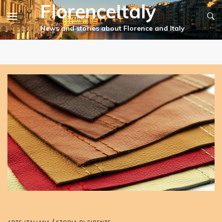
FlorenceItaly
/